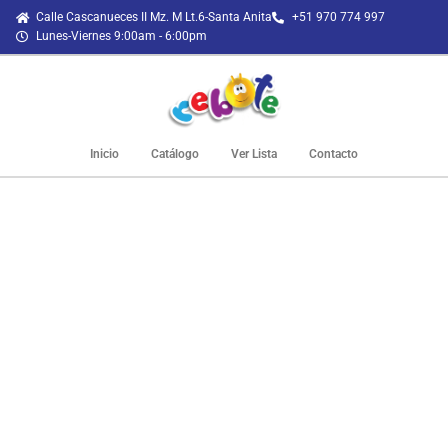
Calle Cascanueces II Mz. M Lt.6-Santa Anita
+51 970 774 997
Lunes-Viernes 9:00am - 6:00pm
Inicio
Catálogo
Ver Lista
Contacto