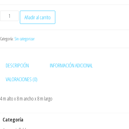
A
Añadir al carrito
l
t
e
Categoría:
Sin categorizar
r
n
a
DESCRIPCIÓN
INFORMACIÓN ADICIONAL
t
VALORACIONES (0)
i
v
e
4 m alto x 8 m ancho x 8 m largo
:
Categoría