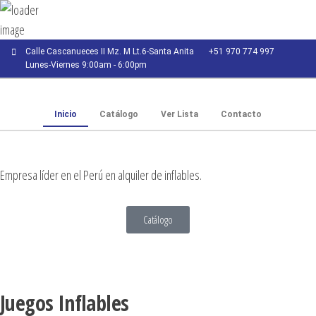
Calle Cascanueces II Mz. M Lt.6-Santa Anita
+51 970 774 997
Lunes-Viernes 9:00am - 6:00pm
Inicio
Catálogo
Ver Lista
Contacto
Empresa líder en el Perú en alquiler de inflables.
Catálogo
Juegos Inflables