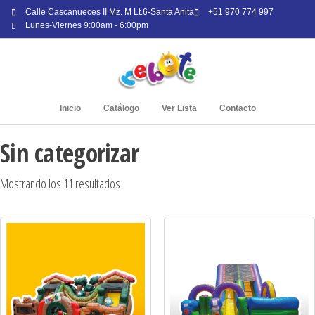
Calle Cascanueces II Mz. M Lt.6-Santa Anita
+51 970 774 997
Lunes-Viernes 9:00am - 6:00pm
Inicio
Catálogo
Ver Lista
Contacto
Sin categorizar
Mostrando los 11 resultados