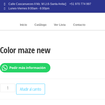
Calle Cascanueces II Mz. M Lt.6-Santa Anita
+51 970 774 997
Lunes-Viernes 9:00am - 6:00pm
Inicio
Catálogo
Ver Lista
Contacto
Color maze new
Pedir más información
Añadir al carrito