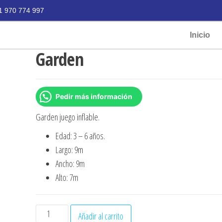
1 970 774 997
Inicio
Garden
Pedir más información
Garden juego inflable.
Edad:
3 – 6 años.
Largo: 9
m
Ancho:
9m
Alto:
7m
Añadir al carrito