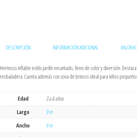
DESCRIPCIÓN
INFORMACIÓN ADICIONAL
VALORAC
Hermoso inflable estilo jardín encantado, lleno de color y diversión. Destaca
resbaladera. Cuenta además con zona de brincos ideal para niños pequeño
Edad
3 a 6 años
Largo
9 m
Ancho
9 m