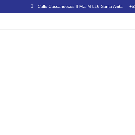
Calle Cascanueces II Mz. M Lt.6-Santa Anita
+5