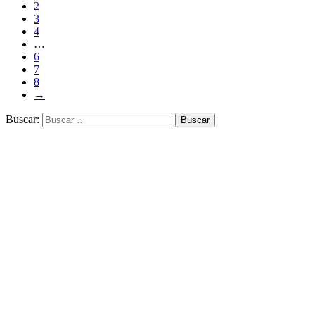
2
3
4
…
6
7
8
→
Buscar: