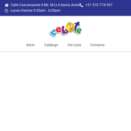
Calle Cascanueces II Mz. M Lt.6-Santa Anita
+51 970 774 997
Lunes-Viernes 9:00am - 6:00pm
Inicio
Catálogo
Ver Lista
Contacto