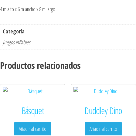
i
4 m alto x 6 m ancho x 8 m largo
v
e
:
Categoría
Juegos inflables
Productos relacionados
Básquet
Duddley Dino
Añadir al carrito
Añadir al carrito