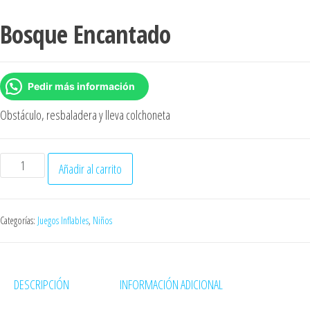
Bosque Encantado
Pedir más información
Obstáculo, resbaladera y lleva colchoneta
A
Añadir al carrito
l
t
e
Categorías:
Juegos Inflables
,
Niños
r
n
a
DESCRIPCIÓN
INFORMACIÓN ADICIONAL
t