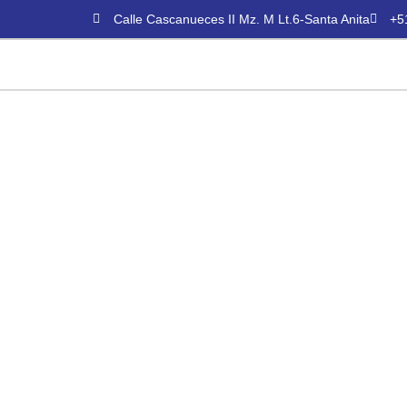
Calle Cascanueces II Mz. M Lt.6-Santa Anita
+5