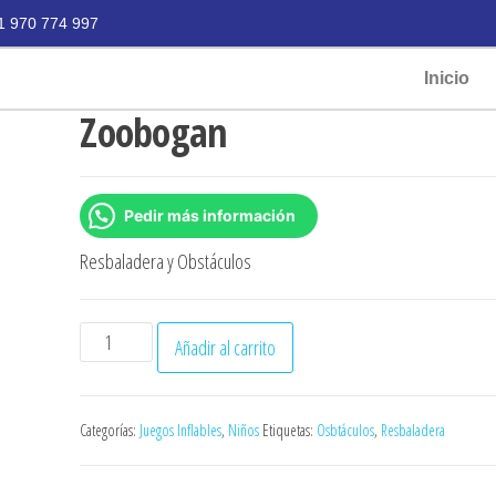
1 970 774 997
Inicio
Zoobogan
Pedir más información
Resbaladera y Obstáculos
A
Añadir al carrito
l
t
e
Categorías:
Juegos Inflables
,
Niños
Etiquetas:
Osbtáculos
,
Resbaladera
r
n