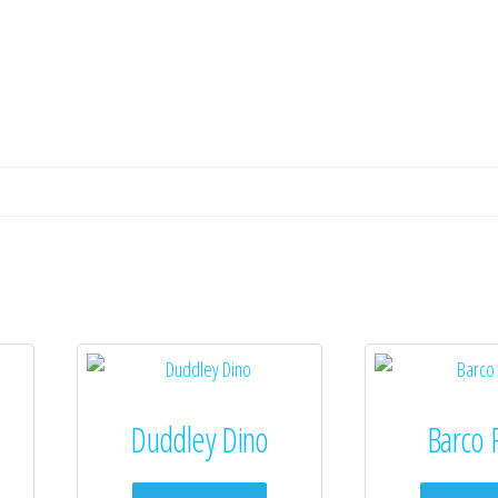
a
t
i
v
e
:
Duddley Dino
Barco P