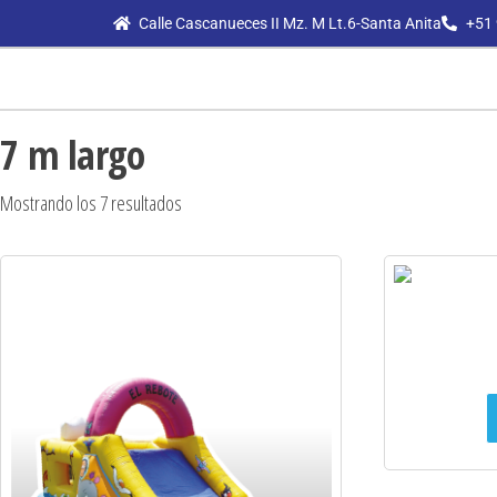
Calle Cascanueces II Mz. M Lt.6-Santa Anita
+51 
7 m largo
Mostrando los 7 resultados