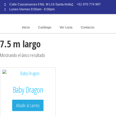
Calle Cascanueces II Mz. M Lt.6-Santa Anita
+51 970 774 997
Lunes-Viernes 9:00am - 6:00pm
Inicio
Catálogo
Ver Lista
Contacto
7.5 m largo
Mostrando el único resultado
Baby Dragon
Añadir al carrito