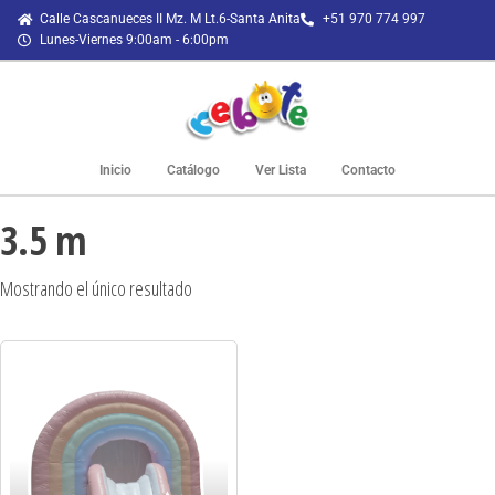
Calle Cascanueces II Mz. M Lt.6-Santa Anita
+51 970 774 997
Lunes-Viernes 9:00am - 6:00pm
Inicio
Catálogo
Ver Lista
Contacto
3.5 m
Mostrando el único resultado