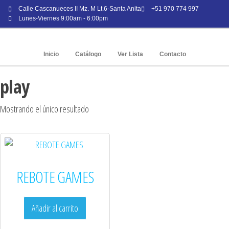
Calle Cascanueces II Mz. M Lt.6-Santa Anita
+51 970 774 997
Lunes-Viernes 9:00am - 6:00pm
Inicio
Catálogo
Ver Lista
Contacto
play
Mostrando el único resultado
REBOTE GAMES
Añadir al carrito