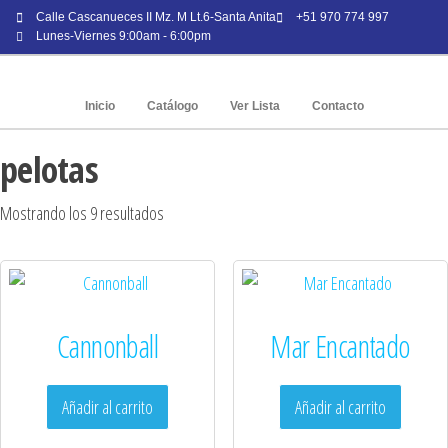
Calle Cascanueces II Mz. M Lt.6-Santa Anita
+51 970 774 997
Lunes-Viernes 9:00am - 6:00pm
Inicio
Catálogo
Ver Lista
Contacto
pelotas
Mostrando los 9 resultados
Cannonball
Mar Encantado
Añadir al carrito
Añadir al carrito