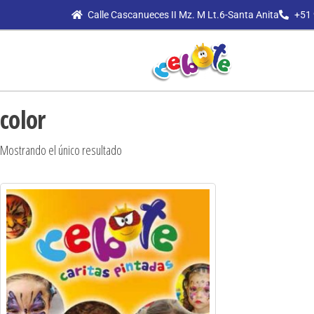
Calle Cascanueces II Mz. M Lt.6-Santa Anita
+51 
color
Mostrando el único resultado