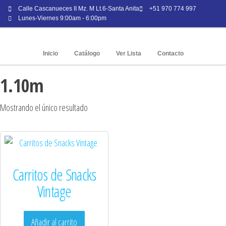
Calle Cascanueces II Mz. M Lt.6-Santa Anita
+51 970 774 997
Lunes-Viernes 9:00am - 6:00pm
Inicio
Catálogo
Ver Lista
Contacto
1.10m
Mostrando el único resultado
Carritos de Snacks
Vintage
Añadir al carrito